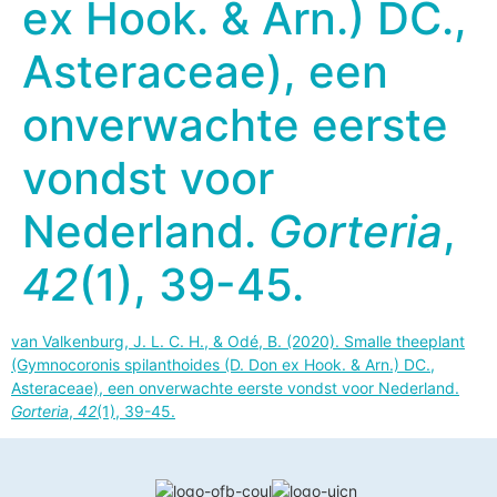
ex Hook. & Arn.) DC.,
Asteraceae), een
onverwachte eerste
vondst voor
Nederland.
Gorteria
,
42
(1), 39-45.
van Valkenburg, J. L. C. H., & Odé, B. (2020). Smalle theeplant
(Gymnocoronis spilanthoides (D. Don ex Hook. & Arn.) DC.,
Asteraceae), een onverwachte eerste vondst voor Nederland.
Gorteria
,
42
(1), 39-45.