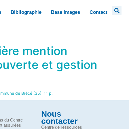
s
Bibliographie
Base Images
Contact
mière mention
ouverte et gestion
commune de Brécé (35). 11 p.
Nous
contacter
ons du Centre
nt assurées
Centre de ressources