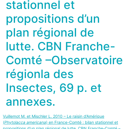
stationnel et
propositions d’un
plan régional de
lutte. CBN Franche-
Comté –Observatoire
régionla des
Insectes, 69 p. et
annexes.
Vuillemot M. et Mischler L. 2010 – Le raisin d’Amérique
(
Phytolacca americana
) en France-Comté : bilan stationnel et
propositions d’un plan régional de lutte. CBN Franche-Comté –