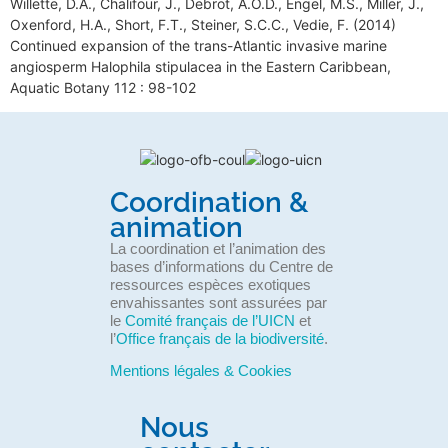
Willette, D.A., Chalifour, J., Debrot, A.O.D., Engel, M.S., Miller, J.,
Oxenford, H.A., Short, F.T., Steiner, S.C.C., Vedie, F. (2014)
Continued expansion of the trans-Atlantic invasive marine
angiosperm Halophila stipulacea in the Eastern Caribbean,
Aquatic Botany 112 : 98-102
Coordination &
animation
La coordination et l’animation des
bases d’informations du Centre de
ressources espèces exotiques
envahissantes sont assurées par
le
Comité français de l’UICN
et
l’
Office français de la biodiversité
.
Mentions légales & Cookies
Nous