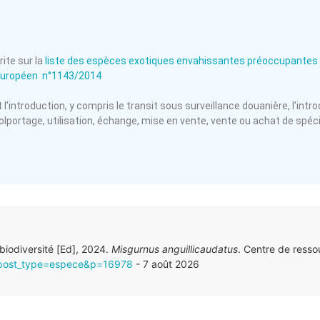
ite sur la
liste des espèces exotiques envahissantes préoccupantes 
européen n°1143/2014
l’introduction, y compris le transit sous surveillance douanière, l’intro
olportage, utilisation, échange, mise en vente, vente ou achat de spé
 biodiversité [Ed], 2024.
Misgurnus anguillicaudatus
. Centre de ress
r/?post_type=espece&p=16978
- 7 août 2026