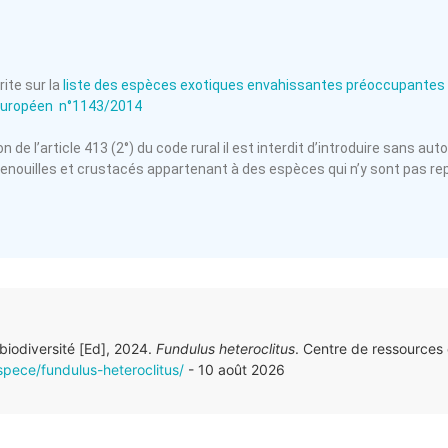
ite sur la
liste des espèces exotiques envahissantes préoccupantes 
européen n°1143/2014
n de l’article 413 (2°) du code rural il est interdit d’introduire sans au
renouilles et crustacés appartenant à des espèces qui n’y sont pas r
 biodiversité [Ed], 2024.
Fundulus heteroclitus
. Centre de ressources
spece/fundulus-heteroclitus/
- 10 août 2026