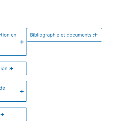
ction en
Bibliographie et documents :
ion :
 de
: