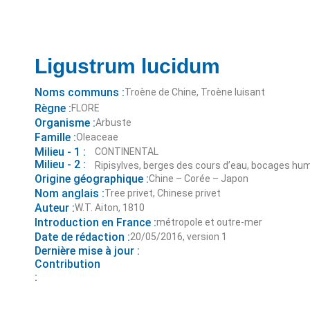
Ligustrum lucidum
Noms communs :
Troène de Chine, Troène luisant
Règne :
FLORE
Organisme :
Arbuste
Famille :
Oleaceae
Milieu - 1 :
CONTINENTAL
Milieu - 2 :
Ripisylves, berges des cours d’eau, bocages hu
Origine géographique :
Chine – Corée – Japon
Nom anglais :
Tree privet, Chinese privet
Auteur :
W.T. Aiton, 1810
Introduction en France :
métropole et outre-mer
Date de rédaction :
20/05/2016, version 1
Dernière mise à jour :
Contribution
: