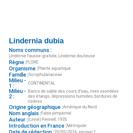
Lindernia dubia
Noms communs :
Lindernie fausse-gratiole, Lindernie douteuse
Règne :
FLORE
Organisme :
Plante aquatique
Famille :
Scrophulariaceae
Milieu -
CONTINENTAL
1 :
Milieu -
Bancs de sable des cours d’eau, rives exondées
2 :
des étangs, dépressions humides, bordures de
rizières
Origine géographique :
Amérique du Nord
Nom anglais :
False pimpernel
Auteur :
(Linné) Pennell, 1935
Introduction en France :
Métropole
Date de rédaction :
20/05/2016, version 1