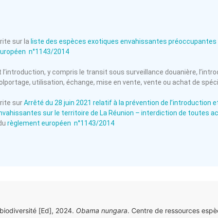
ite sur la
liste des espèces exotiques envahissantes préoccupantes 
européen n°1143/2014
l’introduction, y compris le transit sous surveillance douanière, l’intro
olportage, utilisation, échange, mise en vente, vente ou achat de spé
rite sur
Arrêté du 28 juin 2021 relatif à la prévention de l’introductio
vahissantes sur le territoire de La Réunion – interdiction de toutes a
 du
règlement européen n°1143/2014
 biodiversité [Ed], 2024.
Obama nungara
. Centre de ressources espè