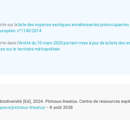
ite sur la
liste des espèces exotiques envahissantes préoccupantes 
européen n°1143/2014.
ite dans l’
Arrêté du 10 mars 2020 portant mise à jour de la liste des
s sur le territoire métropolitain
 biodiversité [Ed], 2024.
Plotosus lineatus
. Centre de ressources esp
spece/plotosus-lineatus/
- 6 août 2026