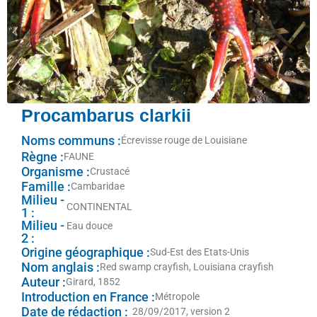
Procambarus clarkii
Noms communs :
Écrevisse rouge de Louisiane
Règne :
FAUNE
Organisme :
Crustacé
Famille :
Cambaridae
Milieu -
CONTINENTAL
1 :
Milieu -
Eau douce
2 :
Origine géographique :
Sud-Est des Etats-Unis
Nom anglais :
Red swamp crayfish, Louisiana crayfish
Auteur :
Girard, 1852
Introduction en France :
Métropole
Date de rédaction :
28/09/2017, version 2