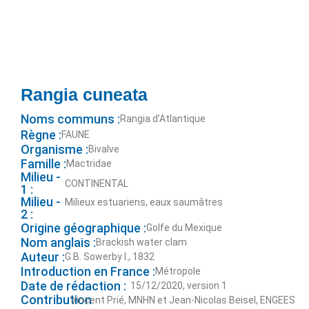
Rangia cuneata
Noms communs :
Rangia d’Atlantique
Règne :
FAUNE
Organisme :
Bivalve
Famille :
Mactridae
Milieu -
CONTINENTAL
1 :
Milieu -
Milieux estuariens, eaux saumâtres
2 :
Origine géographique :
Golfe du Mexique
Nom anglais :
Brackish water clam
Auteur :
G.B. Sowerby I., 1832
Introduction en France :
Métropole
Date de rédaction :
15/12/2020, version 1
Contribution
Vincent Prié, MNHN et Jean-Nicolas Beisel, ENGEES