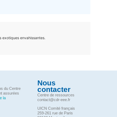
s exotiques envahissantes.
Nous
contacter
ons du Centre
nt assurées
Centre de ressources
e la
contact@cdr-eee.fr
UICN Comité français
259-261 rue de Paris