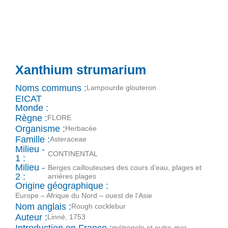
Xanthium strumarium
Noms communs :
Lampourde glouteron
EICAT
Monde :
Règne :
FLORE
Organisme :
Herbacée
Famille :
Asteraceae
Milieu -
CONTINENTAL
1 :
Milieu -
Berges caillouteuses des cours d’eau, plages et
2 :
arrières plages
Origine géographique :
Europe – Afrique du Nord – ouest de l’Asie
Nom anglais :
Rough cocklebur
Auteur :
Linné, 1753
Introduction en France :
métropole et outre-mer